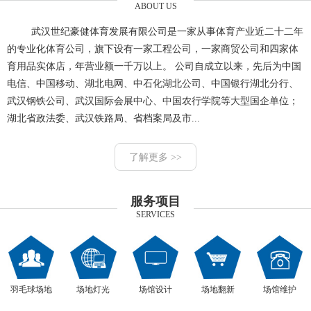
ABOUT US
武汉世纪豪健体育发展有限公司是一家从事体育产业近二十二年
的专业化体育公司，旗下设有一家工程公司，一家商贸公司和四家体
育用品实体店，年营业额一千万以上。 公司自成立以来，先后为中国
电信、中国移动、湖北电网、中石化湖北公司、中国银行湖北分行、
武汉钢铁公司、武汉国际会展中心、中国农行学院等大型国企单位；
湖北省政法委、武汉铁路局、省档案局及市...
了解更多 >>
服务项目
SERVICES
羽毛球场地
场地灯光
场馆设计
场地翻新
场馆维护