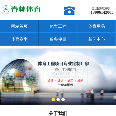
全国咨询热线：
13006142005
网站首页
体育工程
体育用品
体育赛事
服务项目
新闻中心
关于我们